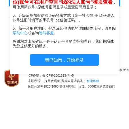
登 录
位)账号可在用户空间“我的法人账号”模块查看
，
可使用新账号+原账号密码登录或重置密码后登录；
5、升级后增加短信验证码登录方式（统一社会信用代码+法人
其他方式登录
账号注册时填写的手机号+短信验证码）。
6、新平台用户注册、登录及其他功能的详细操作流程，请查阅
帮助中心
或咨询
智能客服
。
短信验证码登
感谢您对山东省统一身份认证平台的支持和理解，我们将竭诚
录
为您提供更好的服务。
我已知悉，开始登录
山东省大数据局主办 山东省大数据中心承办 山东省大数据局版权所有
ICP备案：鲁ICP备20015134号-5
注册/登录、找回密码/账号等问题请咨询：
智能客服
最佳分辨率1920*1080 请使用谷歌、火狐、360极速浏览器访问