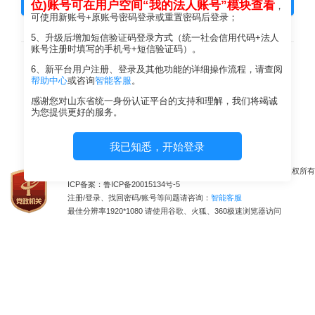
登 录
位)账号可在用户空间“我的法人账号”模块查看
，
可使用新账号+原账号密码登录或重置密码后登录；
5、升级后增加短信验证码登录方式（统一社会信用代码+法人
其他方式登录
账号注册时填写的手机号+短信验证码）。
6、新平台用户注册、登录及其他功能的详细操作流程，请查阅
帮助中心
或咨询
智能客服
。
短信验证码登
感谢您对山东省统一身份认证平台的支持和理解，我们将竭诚
录
为您提供更好的服务。
我已知悉，开始登录
山东省大数据局主办 山东省大数据中心承办 山东省大数据局版权所有
ICP备案：鲁ICP备20015134号-5
注册/登录、找回密码/账号等问题请咨询：
智能客服
最佳分辨率1920*1080 请使用谷歌、火狐、360极速浏览器访问